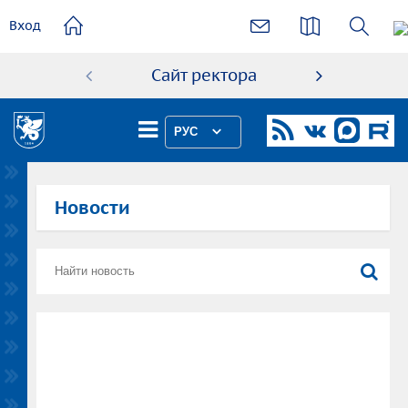
основному
Вход
содержанию
Сайт ректора
Абиту
РУС
Новости