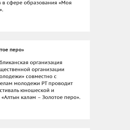
в в сфере образования «Моя
».
тое перо»
убликанская организация
щественной организации
олодежи» совместно с
елам молодежи РТ проводит
стиваль юношеской и
«Алтын каләм – Золотое перо».