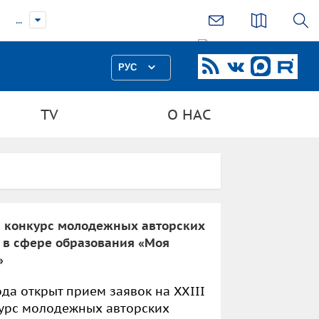
...
РУС
TV
О НАС
й конкурс молодежных авторских
в в сфере образования «Моя
»
ода открыт прием заявок на XXIII
урс молодежных авторских