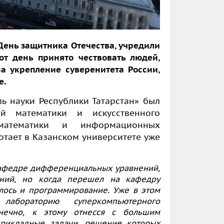
День защитника Отечества, учредили
от день принято чествовать людей,
 укрепление суверенитета России,
е.
ь науки Республики Татарстан» был
й математики и искусственного
 математики и информационных
ботает в Казанском университете уже
кафедре дифференциальных уравнений,
аний, но когда перешел на кафедру
лось и программирование. Уже в этом
лабораторию суперкомпьютерного
нечно, к этому отнесся с большим
прикладные задачи, решение которых