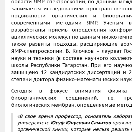
области ЯМР-спектроскопии, по данным межд
занимается исследованием пространственно
подвижности органических и биооргани
современными методами ЯМР. Ученым в
разработаны приемы определения конформ
ациклических молекул по данным низкотемпер
также развиты подходы, расширяющие воз
ЯМР-спектроскопии. В. Клочков – лауреат Го
науки и техники (в составе научного коллек
школы Республики Татарстан. При его научн
защищено 12 кандидатских диссертаций и 2
степени доктора физико-математических наук
Сегодня в фокусе внимания физика –
биоорганических соединений, т.е. пр
биологических мембран, определяемые метод
«В свое время профессор, основатель лабора
университете
Юсуф Юнусович Самитов
произнес
органической химии, которые нельзя решить 