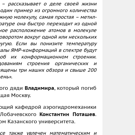
, – рассказывает о деле своей жизни
 один пример из огромного количества
ную молекулу, самая простая – метил-
ратуре она быстро переходит из одной
ное расположение атомов в молекуле
оворотом вокруг одной или нескольких
угую. Если вы понизите температуру
гналы ЯМР-конформаций в спектре будут
 об их конформационном строении.
дованиям строения органических и
вящены три наших обзора и свыше 200
ень».
ного дяди
Владимира
, который погиб
щая Москву.
ующий кафедрой аэрогидромеханики
 Лобачевского
Константин Поташев
.
том Казанского университета.
се также увлечен математическим и