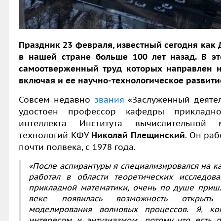
Праздник 23 февраля, известный сегодня как 
в нашей стране больше 100 лет назад. В эт
самоотверженный труд которых направлен на
включая и ее научно-технологическое развити
Совсем недавно
звания
«Заслуженный деятел
удостоен профессор кафедры прикладно
интеллекта Института вычислительной
технологий КФУ
Николай Плещинский
. Он ра
почти полвека, с 1978 года.
«После аспирантуры я специализировался на 
работал в области теоретических исследов
прикладной математики, очень по душе приш
веке появилась возможность открыть 
моделирования волновых процессов. Я, ко
интересом и энтузиазмом, потому что есть 