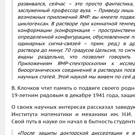
развивался, сейчас – это просто фантастика
заслуженный профессор вуза. – Приведу лишь
возможных приложений ЯМР: вы имеете подвиж
циклогексан. В растворе при комнатной темпе
конформации (конформация – пространствен
определенной конфигурации, обусловленное п
одинарных сигма-связей – прим. ред.) в др
раствора до минус 70 градусов Цельсия, то си
видны раздельно, что позволит говорить
Приложениям ЯМР-спектроскопии к иссле
биоорганических соединений в растворах пос
научных статей. Этой наукой мы живем по сей д
В. Клочков чтит память о подвиге своего род
19-летним рядовым в декабре 1941 года, защи
О своих научных интересах рассказал завед
Института математики и механики им. Н.И.
Свой путь в науке он начал в бытность студен
«После защиты докторской диссертации я в