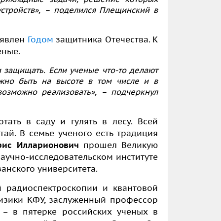
стройств», – поделился Плещинский в
ъявлен
Годом
защитника Отечества. К
еные.
и защищать. Если ученые что-то делают
ужно быть на высоте в том числе и в
возможно реализовать», – подчеркнул
ать в саду и гулять в лесу. Всей
ай. В семье ученого есть традиция
рис Илларионович
прошел Великую
Научно-исследовательском институте
занского университета.
 радиоспектроскопии и квантовой
физики КФУ, заслуженный профессор
– в пятерке российских ученых в