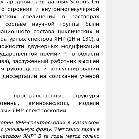
ународной базы данных Scopus. Он
го строения и внутримолекулярной
ческих соединений в растворах
 составе научной группы были
ационного состава циклических и
атурных спектров ЯМР (1Н и 13С), а
можности двумерных модификаций
сударственной премии РТ в области
тива), заслуженный работник высшей
ом руководстве и консультировании
 диссертации на соискание ученой
.
 пространственные структуры
отеины, аминокислоты, модели
ами ЯМР-спектроскопии.
тории ЯМР-спектроскопии в Казанском
 уникальную фразу: "Нет таких задач в
методом ЯМР". В те годы метод только