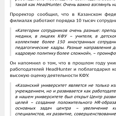
такой как HeadHunter. Очень важно взглянуть н
Проректор сообщил, что в Казанском феде
филиалах работают порядка 10 тысяч сотрудн
«Категории сотрудников очень разные: препо
медики, в лицеях КФУ – учителя, в детско
коллективе более 150 иностранных сотрудни
педагогические кадры. Разные направления д
кадровую политику более сложной», – проинф
Он напомнил о том, что в прошлом году унив
работодателей HeadHunter и поблагодарил 
высокую оценку деятельности КФУ.
«Казанский университет является не только 
учреждением, но и развивается как работодате
в нашем университете был открыт Центр разви
целей – создание положительного
HR
-образ
основных задач центра – увеличение ко
специалистов, их развитие, совершенствование