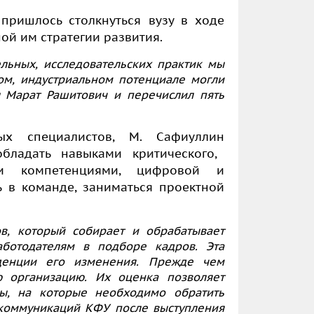
пришлось столкнуться вузу в ходе
й им стратегии развития.
льных, исследовательских практик мы
м, индустриальном потенциале могли
 Марат Рашитович и перечислил пять
ных специалистов,
М. Сафиуллин
бладать навыками критического,
ми компетенциями, цифровой и
ь в команде, заниматься проектной
в, который собирает и обрабатывает
аботодателям в подборе кадров. Эта
денции его изменения. Прежде чем
ю организацию. Их оценка позволяет
мы, на которые необходимо обратить
акоммуникаций КФУ после выступления