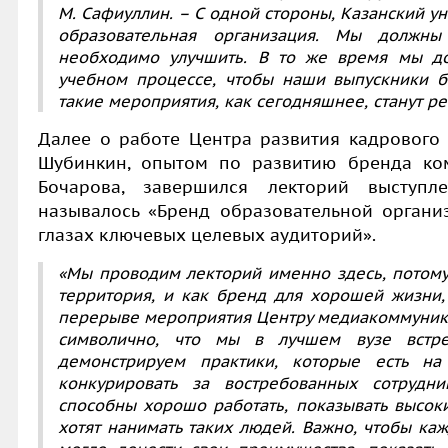
М. Сафиуллин
. – С одной стороны, Казанский ун
образовательная организация. Мы должны
необходимо улучшить. В то же время мы до
учебном процессе, чтобы наши выпускники б
такие мероприятия, как сегодняшнее, станут р
Далее о работе Центра развития кадрового 
Шубинкин, опытом по развитию бренда ком
Бочарова, завершился лекторий выступл
называлось «Бренд образовательной организ
глазах ключевых целевых аудиторий».
«Мы проводим лекторий именно здесь, потому 
территория, и как бренд для хорошей жизни,
перерыве мероприятия Центру медиакоммуник
символично, что мы в лучшем вузе встре
демонстрируем практики, которые есть на
конкурировать за востребованных сотрудн
способны хорошо работать, показывать высоки
хотят нанимать таких людей. Важно, чтобы ка