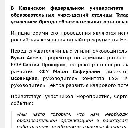
В Казанском федеральном университете 
образовательных учреждений столицы Тата
усилением бренда образовательных организац
Инициаторами его проведения являются исп
российская компания о
нлайн-рекрутмент
а He
Перед слушателями выступили: руководитель
Булат Алеев
, проректор по административно
КФУ
Сергей Прохоров
, проректор по вопроса
развития
КФУ
Марат Сафиуллин
, директ
Осовицкая
, руководитель комитета ESG 
руководитель
Центра развития кадрового по
Приветствуя участников мероприятия, Серг
события:
«Мы часто говорим, что нам необходи
образовательной организацией и работодат
работодателю необходимо взаимодействовать