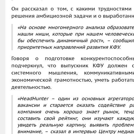
Он рассказал о том, с какими трудностями 
решения амбициозной задачи и о выработанно
«На основе многомерного анализа образовате
нашли ниши, которые при нашем человеческо
бы обеспечить динамичный рост», – сообщил
приоритетных направлений развития КФУ.
Говоря о подготовке конкурентоспособ
подчеркнул, что выпускник КФУ должен о
системного мышления, коммуникативны
экономической грамотностью, уметь работат
деятельностью.
«HeadHunter – один из основных агрегаторо
вакансии и старается оказать содействие р
компания очень хорошо знает рынок, тен
составить свой рейтинг, они изучают кажду
увидеть реальную картину, выявить пробле
внимание, – сказал в интервью Центру меди