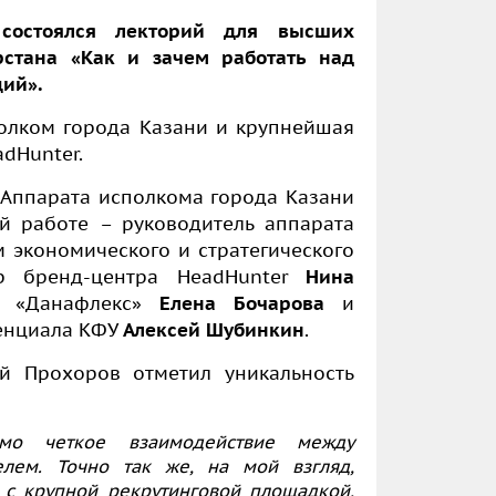
состоялся лекторий для высших
рстана «Как и зачем работать над
ий».
олком города Казани и крупнейшая
adHunter.
 Аппарата исполкома города Казани
й работе – руководитель аппарата
м экономического и стратегического
ор бренд-центра HeadHunter
Нина
ГК «Данафлекс»
Елена Бочарова
и
тенциала КФУ
Алексей Шубинкин
.
ей Прохоров отметил уникальность
мо четкое взаимодействие между
елем. Точно так же, на мой взгляд,
 с крупной рекрутинговой площадкой,