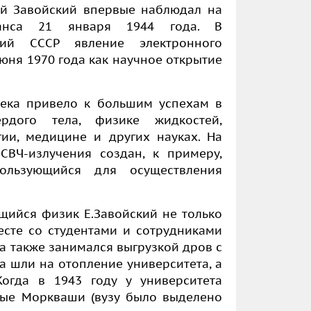
ий Завойский впервые наблюдал на
нанса 21 января 1944 года. В
тий СССР явление электронного
юня 1970 года как научное открытие
ека привело к большим успехам в
рдого тела, физике жидкостей,
ии, медицине и других науках. На
СВЧ-излучения создан, к примеру,
пользующийся для осуществления
ийся физик Е.Завойский не только
есте со студентами и сотрудниками
 а также занимался выгрузкой дров с
а шли на отопление университета, а
Когда в 1943 году у университета
ные Моркваши (вузу было выделено