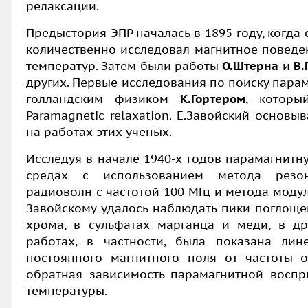
релаксации.
Предыстория ЭПР началась в 1895 году, когд
количественно исследовал магнитное поведе
температур. Затем были работы
О.Штерна
и
В.
других. Первые исследования по поиску пара
голландским физиком
К.Гортером
, которы
Paramagnetic relaxation.
Е.Завойский основыв
на работах этих ученых.
Исследуя в начале 1940-х годов парамагнит
средах с использованием метода резо
радиоволн с частотой 100 МГц и метода моду
Завойскому удалось наблюдать пики поглоще
хрома, в сульфатах марганца и меди, в др
работах, в частности, была показана лин
постоянного магнитного поля от частоты 
обратная зависимость парамагнитной воспр
температуры.