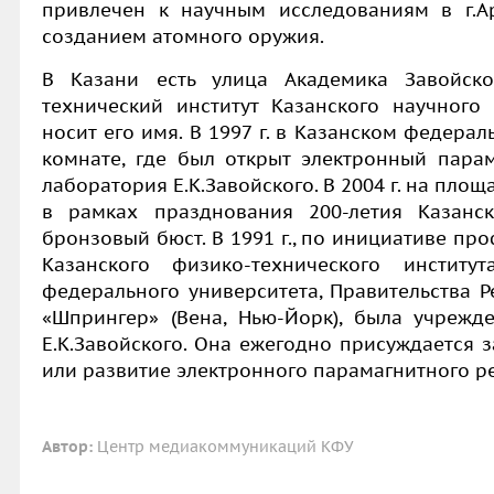
привлечен к научным исследованиям в г.А
созданием атомного оружия.
В Казани есть улица Академика Завойско
технический институт Казанского научного
носит его имя. В 1997 г. в Казанском федера
комнате, где был открыт электронный парам
лаборатория Е.К.Завойского. В 2004 г. на пло
в рамках празднования 200-летия Казанск
бронзовый бюст. В 1991 г., по инициативе пр
Казанского физико-технического институт
федерального университета, Правительства Р
«Шпрингер» (Вена, Нью-Йорк), была учреж
Е.К.Завойского. Она ежегодно присуждается
или развитие электронного парамагнитного ре
Автор:
Центр медиакоммуникаций КФУ