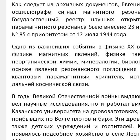
Как следует из архивных документов, Евген
осциллографе сигнал магнитного резо
Государственный реестр научных откры
парамагнитного резонанса было внесено 23 и
№ 85 с приоритетом от 12 июля 1944 года.
Одно из важнейших событий в физике XX в
физике магнитных явлений, физике тве
неорганической химии, минералогии, биолог
основе явления резонансного поглощения 
квантовый парамагнитный усилитель, ис
дальней космической связи.
В годы Великой Отечественной войны выдающ
вел научные исследования, но и работал вм
Казанского университета на дровозаготовках,
прибывших по Волге плотов и барж. Эти дров
также детских учреждений и госпиталей. 
появилось подсобное хозяйство в селе Лес