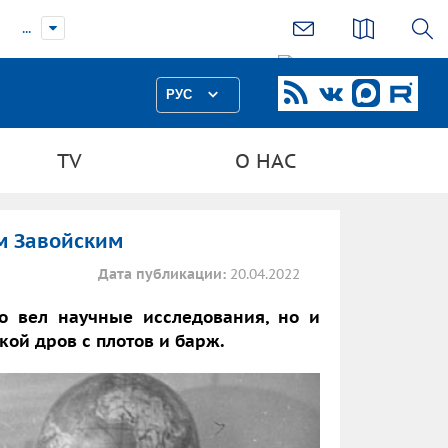
...
РУС
TV
О НАС
м Завойским
Дата публикации:
20.04.2022
 вел научные исследования, но и
кой дров с плотов и барж.