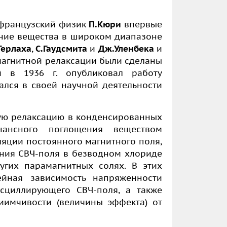
а французский физик
П.Кюри
впервые
ние вещества в широком диапазоне
Герлаха
,
С.Гаудсмита
и
Дж.Уленбека
и
магнитной релаксации были сделаны
й в 1936 г. опубликовал работу
ался в своей научной деятельности
ную релаксацию в конденсированных
нансного поглощения веществом
ляции постоянного магнитного поля,
ния СВЧ-поля в безводном хлориде
угих парамагнитных солях. В этих
ейная зависимость напряженности
осциллирующего СВЧ-поля, а также
иимчивости (величины эффекта) от