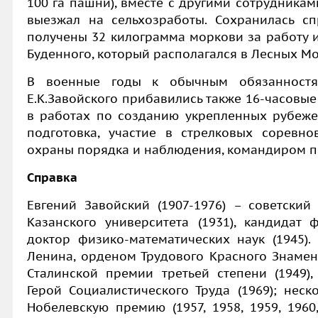
100 га пашни), вместе с другими сотрудниками
выезжал на сельхозработы.
Сохранилась сп
получены 32 килограмма моркови за работу 
Буденного, который располагался в Лесных М
В военные годы к обычным обязанностям
Е.К.Завойского прибавились также 16-часовые
в работах по созданию укрепленных рубежей
подготовка, участие в стрелковых соревн
охраны порядка и наблюдения, командиром по
Справка
Евгений Завойский (1907-1976) – советский
Казанского университета (1931), кандидат ф
доктор физико-математических наук (1945)
Ленина, орденом Трудового Красного Знамени
Сталинской премии третьей степени (1949),
Герой Социалистического Труда (1969); нес
Нобелевскую премию (1957, 1958, 1959, 1960,