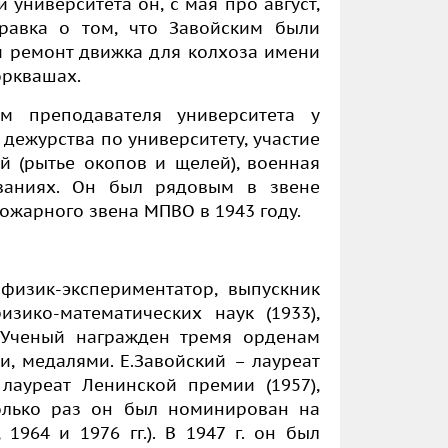
 университета он, с мая про август,
равка о том, что Завойским были
и ремонт движка для колхоза имени
орквашах.
 преподавателя университета у
 дежурства по университету, участие
 (рытье окопов и щелей), военная
ованиях. Он был рядовым в звене
жарного звена МПВО в 1943 году.
 физик-экспериментатор, выпускник
изико-математических наук (1933),
. Ученый награжден тремя орденам
, медалями. Е.Завойский – лауреат
 лауреат Ленинской премии (1957),
колько раз он был номинирован на
 1964 и 1976 гг.).
В 1947 г. он был