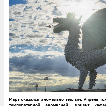
Март оказался аномально теплым. Апрель то
температурной аномалией.
Доцент кафед