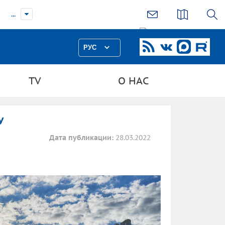
...
РУС
TV
О НАС
У
Дата публикации:
28.03.2022