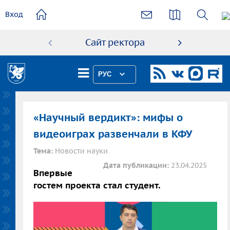
основному
Вход
содержанию
Сайт ректора
Абиту
РУС
«Научный вердикт»: мифы о
видеоиграх развенчали в КФУ
Тема:
Новости науки
Дата публикации:
23.04.2025
Впервые
гостем проекта стал студент.