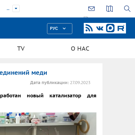
...
РУС
TV
О НАС
оединений меди
Дата публикации:
27.09.2023
разработан новый катализатор для