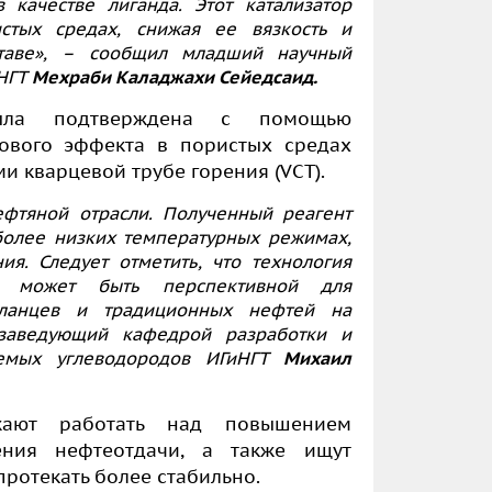
 качестве лиганда. Этот катализатор
стых средах, снижая ее вязкость и
аве», –
сообщил
младший научный
иНГТ
Мехраби Каладжахи Сейедсаид.
была подтверждена с помощью
лового эффекта в пористых средах
и кварцевой трубе горения (VCT).
ефтяной отрасли. Полученный реагент
более низких температурных режимах,
ия. Следует отметить, что технология
ния может быть перспективной для
сланцев и традиционных нефтей на
заведующий кафедрой
разработки и
аемых углеводородов ИГиНГТ
Михаил
ают работать над повышением
ения нефтеотдачи, а также ищут
протекать более стабильно.