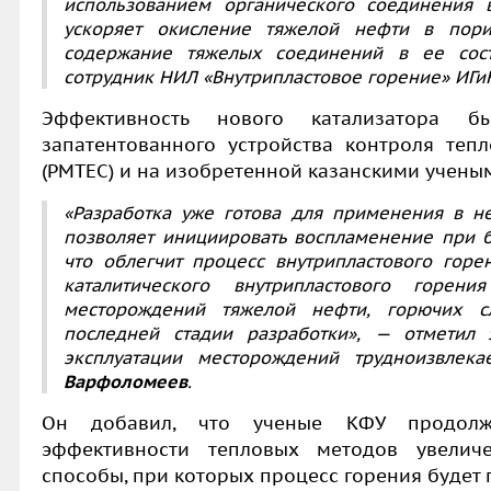
использованием органического соединения в
ускоряет окисление тяжелой нефти в пори
содержание тяжелых соединений в ее сост
сотрудник
НИЛ «Внутрипластовое горение» ИГ
Эффективность нового катализатора 
запатентованного устройства контроля теп
(PMTEC) и на изобретенной казанскими ученым
«Разработка уже готова для применения в н
позволяет инициировать воспламенение при 
что облегчит процесс внутрипластового горен
каталитического внутрипластового горе
месторождений тяжелой нефти, горючих 
последней стадии разработки»,
— отметил 
эксплуатации месторождений трудноизвлек
Варфоломеев
.
Он добавил, что ученые КФУ продолж
эффективности тепловых методов увелич
способы, при которых процесс горения будет 