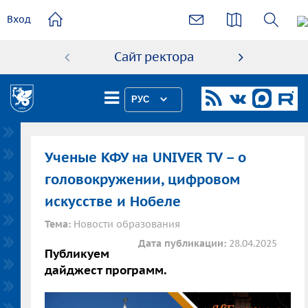
основному
Вход
содержанию
Сайт ректора
Абиту
РУС
Ученые КФУ на UNIVER TV – о
головокружении, цифровом
искусстве и Нобеле
Тема:
Новости образования
Дата публикации:
28.04.2025
Публикуем
дайджест программ.