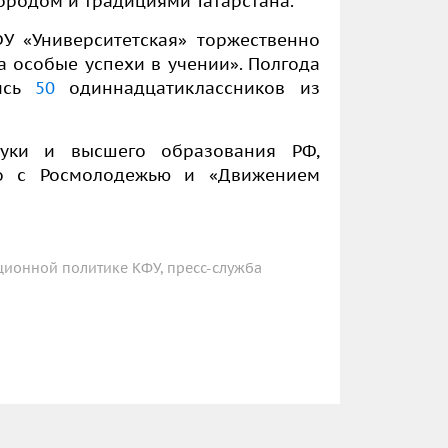
ородом и традициями Татарстана.
 «Университетская» торжественно
а особые успехи в учении». Полгода
лись
50
одиннадцатиклассников из
ауки и высшего образования РФ,
но с Росмолодежью и
«
Движением
ионной политике КФУ, пресс-служба