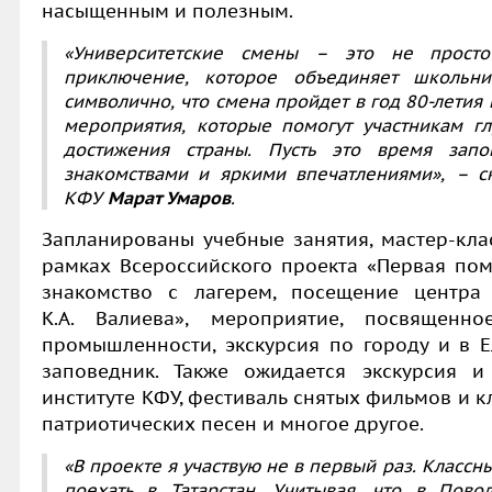
насыщенным и полезным.
«Университетские смены – это не просто
приключение, которое объединяет школьни
символично, что смена пройдет в год 80-лети
мероприятия, которые помогут участникам г
достижения страны. Пусть это время запо
знакомствами и яркими впечатлениями», – ск
КФУ
Марат Умаров
.
Запланированы учебные занятия, мастер-кл
рамках Всероссийского проекта «Первая пом
знакомство с лагерем, посещение центра
К.А. Валиева», мероприятие, посвященн
промышленности, экскурсия по городу и в Е
заповедник. Также ожидается экскурсия 
институте КФУ, фестиваль снятых фильмов и к
патриотических песен и многое другое.
«В проекте я участвую не в первый раз. Классн
поехать в Татарстан. Учитывая, что в Пов