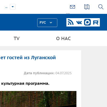
...
РУС
TV
О НАС
ет гостей из Луганской
Дата публикации:
04.07.2025
 культурная программа.