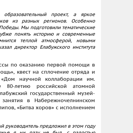
 образовательный проект, а яркое
ков из разных регионов. Особенно
я Победы. Мы подготовили тематические
лубже понять историю и современные
мнится теплой атмосферой, новыми
азал директор Елабужского института
ассы по оказанию первой помощи в
ощь», квест на сплочение отряда и
 «Дом научной коллаборации им.
ое 80-летию российской атомной
лабужский государственный музей-
и занятия в Набережночелнинском
липов, «Битва хоров» с исполнением
ый руководитель предложил в этом году
олжье я ни разу не был, с радостью