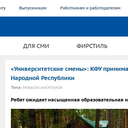
нту
Выпускникам
Работникам и работодателям
ДЛЯ СМИ
ФИРСТИЛЬ
«Университетские смены»: КФУ принима
Народной Республики
Тема:
Новости институтов
Ребят ожидает насыщенная образовательная и