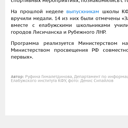
спортивных мероприятиях, познакомились с г
На прошлой неделе
выпускникам
школы КФУ
вручили медали. 14 из них были отмечены «З
вместе с елабужскими школьниками учи
городов Лисичанска и Рубежного ЛНР.
Программа реализуется Министерством н
Министерством просвещения РФ совмест
первых
».
Автор:
Руфина Гималетдинова, Департамент по информац
Елабужского института КФУ, фото: Денис Сипайлов