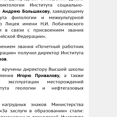
иктологии Института социально-
й
Андрею Большакову
, заведующему
тута филологии и межкультурной
лю Лицея имени Н.И. Лобачевского
и в связи с присвоением звания
ийской Федерации».
воением звания «Почетный работник
рации» получил директор Института
нов
.
и вручены директору Высшей школы
авления
Игорю Привалову,
а также
 эксплуатации месторождений
итута геологии и нефтегазовых
нагрудных знаков Министерства
«За заслуги в образовании» стали: