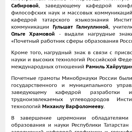
Сабировой
, заведующему кафедрой конфл
философских наук и массовых коммуникаци
кафедрой татарского языкознания Инсти
коммуникации
Гульшат Галиуллиной
, учите
Ольге Храмовой
- выдали нагрудные знак
«Почетный работник сферы образования Росс
Кроме того, нагрудный знак в связи с прис
науки и высоких технологий Российской Феде
международных отношений
Рамиль Хайрутди
Почетные грамоты Минобрнауки России был
государственного и муниципального упр
заведующему кафедрой разработки и
трудноизвлекаемых углеводородов Инст
технологий
Михаилу Варфоломееву
.
В завершение церемонии обладателями 
образования и науки Республики Татарстан 