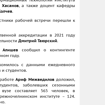
рмационных технологий Института
 Хасанов
, а также доцент кафедры
Колчев
.
стники рабочей встречи перешли к
твенной аккредитации в 2021 году
ельности
Дмитрий Таюрский
.
 Алишев
сообщил о контингенте
ном году.
акомилось с данными ежедневного
 и студентов.
 работе
Ариф Межведилов
доложил,
удентов, заболевших сезонными
вузе составляет 565 человек, в
режночелнинском институте – 124.
но.