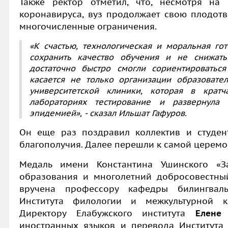
Также ректор отметил, что, несмотря на
коронавируса, вуз продолжает свою плодот
многочисленные ограничения.
«К счастью, технологическая и моральная го
сохранить качество обучения и не снижать
достаточно быстро смогли сориентироватьс
касается не только организации образовате
университетской клиники, которая в крат
лабораториях тестирование и развернула
эпидемией», - сказал Ильшат Гафуров.
Он еще раз поздравил коллектив и студен
благополучия. Далее перешли к самой церемо
Медаль имени Константина Ушинского «З
образования и многолетний добросовестны
вручена профессору кафедры билингвал
Института филологии и межкультурной
Директору Елабужского института
Елене
иностранных языков и перевода Институт