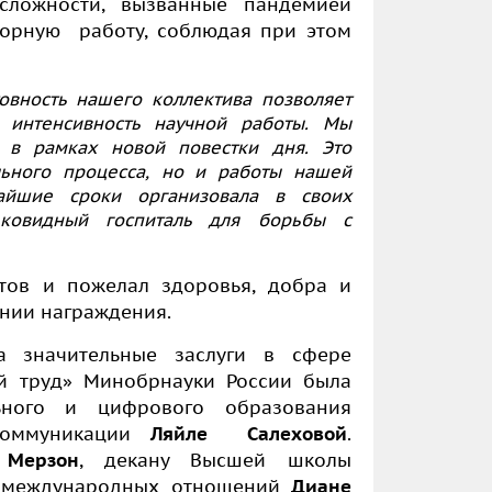
 сложности, вызванные пандемией
ворную работу, соблюдая при этом
товность нашего коллектива позволяет
 интенсивность научной работы. Мы
я в рамках новой повестки дня. Это
льного процесса, но и работы нашей
чайшие сроки организовала в своих
 ковидный госпиталь для борьбы с
тов и пожелал здоровья, добра и
нии награждения.
а значительные заслуги в сфере
й труд» Минобрнауки России была
ьного и цифрового образования
 коммуникации
Ляйле Салеховой
.
 Мерзон
, декану Высшей школы
а международных отношений
Диане