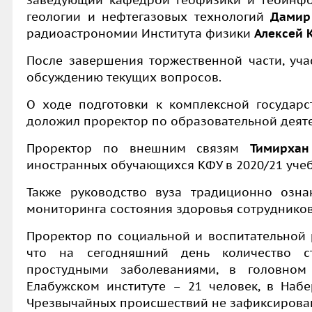
заведующий кафедрой геофизики и геоинфо
геологии и нефтегазовых технологий
Дамир
радиоастрономии Института физики
Алексей 
После завершения торжественной части, уча
обсуждению текущих вопросов.
О ходе подготовки к комплексной государс
доложил проректор по образовательной деят
Проректор по внешним связям
Тимирхан
иностранных обучающихся КФУ в 2020/21 учеб
Также руководство вуза традиционно озн
мониторинга состояния здоровья сотрудников
П
роректор по социальной и воспитательной
что на сегодняшний день
количество ст
простудными заболеваниями, в головном 
Елабужском институте – 21 человек, в Набе
Чрезвычайных происшествий не зафиксирова