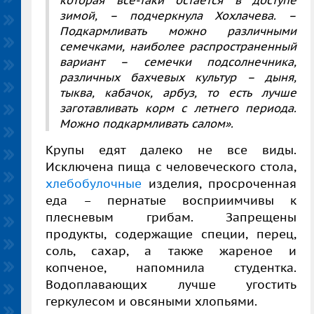
которая все-таки остается в доступе
зимой, – подчеркнула Хохлачева. –
Подкармливать можно различными
семечками, наиболее распространенный
вариант – семечки подсолнечника,
различных бахчевых культур – дыня,
тыква, кабачок, арбуз, то есть лучше
заготавливать корм с летнего периода.
Можно подкармливать салом».
Крупы едят далеко не все виды.
Исключена пища с человеческого стола,
хлебобулочные
изделия, просроченная
еда – пернатые восприимчивы к
плесневым грибам. Запрещены
продукты, содержащие специи, перец,
соль, сахар, а также жареное и
копченое, напомнила студентка.
Водоплавающих лучше угостить
геркулесом и овсяными хлопьями.