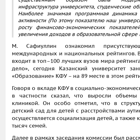
инфраструктура университета, студенческие о
Наиболее значимая программная динамика д
активности (По этому показателю наш универси
росту финансово-экономических показателе
увеличения доходов в образовательной сфере 
М. Сафиуллин
ознакомил присутствую
международных и национальных рейтингов. В
в
ходит в топ–100 лучших вузов мира рейтинг
дело», сегодня Казанский университет за
«Образование» КФУ – на 89 месте в этом рейти
Говоря о вкладе КФУ в социально-экономичес
в частности сказал, что выросли объемы 
клиникой. Он особо отметил, что в струк
детский сад для детей с расстройствами аути
осуществляется социализация детей, а также 
тысяч семей.
Далее в рамках заседания комиссии был рас