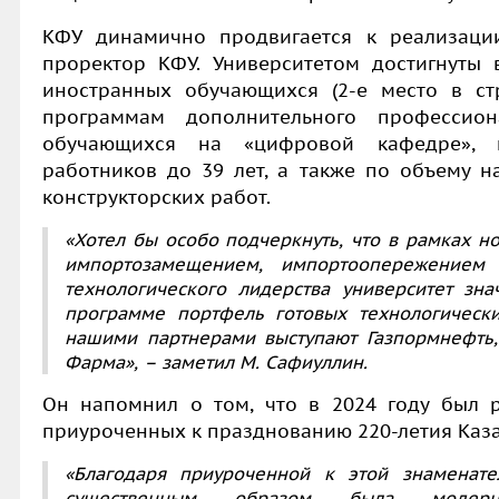
КФУ динамично продвигается к реализаци
проректор КФУ
. Университетом достигнуты 
иностранных обучающихся (2-е место в ст
программам дополнительного профессиона
обучающихся на «цифровой кафедре», ко
работников до 39 лет, а также по объему н
конструкторских работ
.
«Хотел бы особо подчеркнуть, что в рамках н
импортозамещением, импортоопережением
технологического лидерства университет зна
программе портфель готовых технологическ
нашими партнерами выступают Газпормнефть,
Фарма», – заметил М. Сафиуллин.
Он
напомнил о том, что в 2024 году был р
приуроченных к празднованию 220-летия Каза
«Благодаря приуроченной к этой знаменат
существенным образом была модернизи