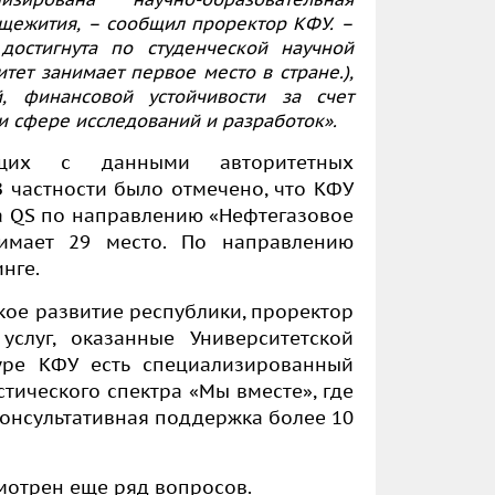
бщежития, – сообщил проректор КФУ. –
остигнута по студенческой научной
тет занимает первое место в стране.),
й, финансовой устойчивости за счет
и сфере исследований и разработок».
щих с данными авторитетных
 частности было отмечено, что КФУ
а QS по направлению «Нефтегазовое
нимает 29 место. По направлению
нге.
кое развитие республики, проректор
услуг, оказанные Университетской
туре КФУ есть специализированный
стического спектра «Мы вместе»
, где
консультативная поддержка более 10
смотрен еще ряд вопросов.