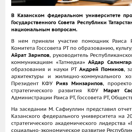
В Казанском федеральном университете пр
Государственного Совета
Республики Татарста
национальным вопросам.
В нем приняли участие помощник Раиса
Комитета Госсовета РТ по образованию, культ
Айрат Зарипов
, руководитель Республиканск
коммуникациям «Татмедиа»
Айдар Салимгар
образования и науки РТ
Андрей Поминов
, 
архитектуры и жилищно-коммунального хо
Президент КФУ
Рияз Минзарипов
, прорект
стратегического развития КФУ
Марат Са
Администрации Раиса РТ, Госсовета РТ, Общест
На заседании
М. Сафиуллин
представил отчет
Казанского федерального университета на 2
стратегического академического лидерства «
социально-экономическое развитие Республики