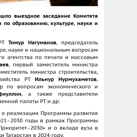
ошло выездное заседание Комитета
н по образованию, культуре, науке и
 РТ
Тимур Нагуманов
, председатель
уре, науке и национальным вопросам
ого агентства по печати и массовым
аев
,
первый заместитель министра
заместитель министра строительства,
зяйства РТ
Ильнур Нурмухаметов
,
ор по вопросам экономического и
фиуллин
, а также представители
венной палаты РТ и др.
 о реализации Программы развития
021–2030 годы в рамках Программы
Приоритет–2030» и о вкладе вуза в
 Татарстан в 2024 году.