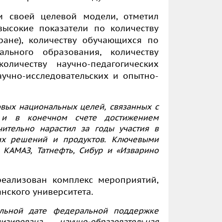
и своей целевой модели, отметил
высокие показатели по количеству
ране), количеству обучающихся по
льного образования, количеству
личеству научно-педагогических
аучно-исследовательских и опытно-
овых национальных целей, связанных с
 и в конечном счете достижением
чительно нарастил за годы участия в
их решений и продуктов. Ключевыми
 КАМАЗ, Татнефть, Сибур и «Изварино
еализован комплекс мероприятий,
нского университета.
ельной дате федеральной поддержке
рована научно-образовательная