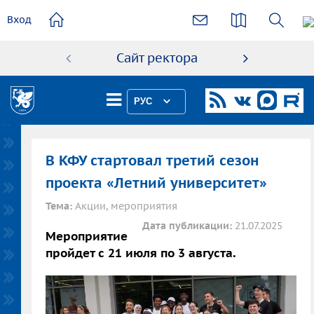
основному
Вход
содержанию
Сайт ректора
Абиту
РУС
В КФУ стартовал третий сезон
проекта «Летний университет»
Тема:
Акции, мероприятия
Дата публикации:
21.07.2025
Мероприятие
пройдет с 21 июля по 3 августа.