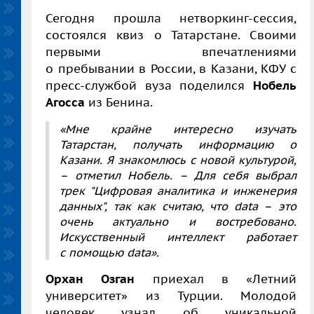
Сегодня прошла нетворкинг-сессия,
состоялся квиз о Татарстане. Своими
первыми впечатлениями
о пребывании в России, в Казани, КФУ с
пресс-службой вуза поделился
Нобель
Агосса
из Бенина.
«Мне крайне интересно изучать
Татарстан, получать информацию о
Казани. Я знакомлюсь с новой культурой,
–
отметил Нобель.
–
Для себя выбрал
трек "
Цифровая аналитика и инженерия
данных", так как считаю, что
data
–
это
очень актуально и востребовано.
Искусственный интеллект работает
с помощью
data
».
Орхан Озган
приехал в «Летний
университет» из Турции. Молодой
человек узнал об уникальной