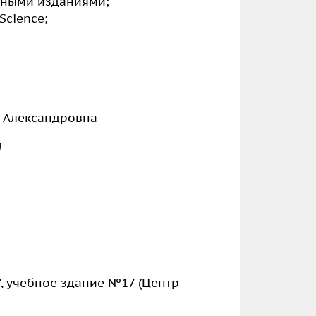
нными изданиями;
Science;
ександровна
а
37, учебное здание №17 (Центр