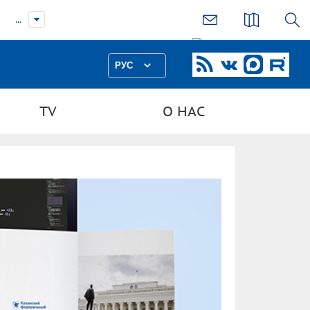
...
РУС
TV
О НАС