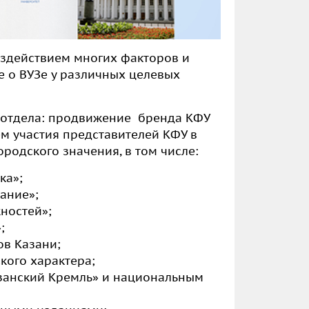
оздействием многих факторов и
 о ВУЗе у различных целевых
 отдела: продвижение бренда КФУ
м участия представителей КФУ в
родского значения, в том числе:
ка»;
ание»;
жностей»;
;
ов Казани;
кого характера;
азанский Кремль» и национальным