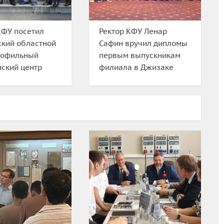
КФУ посетил
Ректор КФУ Ленар
кий областной
Сафин вручил дипломы
рофильный
первым выпускникам
ский центр
филиала в Джизаке