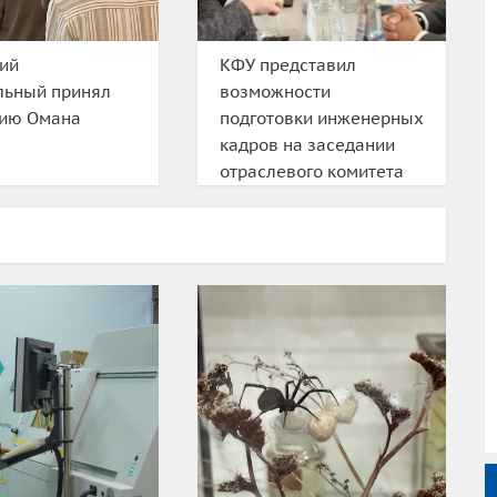
ий
КФУ представил
льный принял
возможности
цию Омана
подготовки инженерных
кадров на заседании
отраслевого комитета
«Вакуумное
машиностроение»