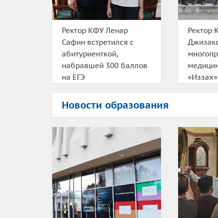
Ректор КФУ Ленар
Ректор 
Сафин встретился с
Джизакс
абитуриенткой,
многоп
набравшей 300 баллов
медицин
на ЕГЭ
«Иззах»
Новости образования