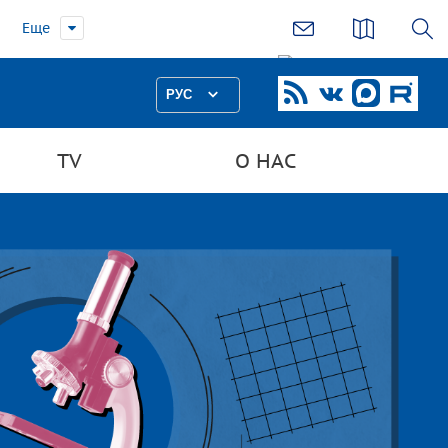
Еще
РУС
TV
О НАС