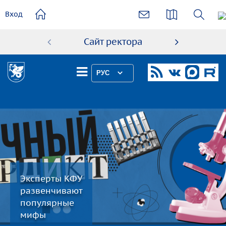
основному
Вход
содержанию
Сайт ректора
Абиту
РУС
Эксперты КФУ
развенчивают
популярные
мифы