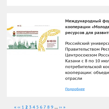
Международный фор
кооперации «Молод
ресурсов для развит
Российский универс
Правительством Рес
Центросоюзом Росс
Казани с 8 по 10 и
потребительской к
кооперации: объеди
отрасли
Подробнее
Нумерация
Первая
«
←
‹‹
Страница
1
Текущая
2
Страница
3
Страница
4
Страница
5
Страница
6
Страница
7
Страница
8
Страница
9
…
Следующая
››
Последняя
»