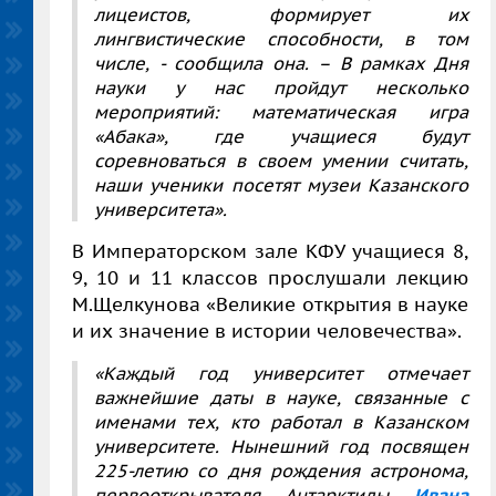
лицеистов, формирует их
лингвистические способности, в том
числе, - сообщила она. – В рамках Дня
науки у нас пройдут несколько
мероприятий: математическая игра
«Абака», где учащиеся будут
соревноваться в своем умении считать,
наши ученики посетят музеи Казанского
университета».
В Императорском зале КФУ учащиеся 8,
9, 10 и 11 классов прослушали лекцию
М.Щелкунова «Великие открытия в науке
и их значение в истории человечества».
«Каждый год университет отмечает
важнейшие даты в науке, связанные с
именами тех, кто работал в Казанском
университете. Нынешний год посвящен
225-летию со дня рождения астронома,
первооткрывателя Антарктиды
Ивана