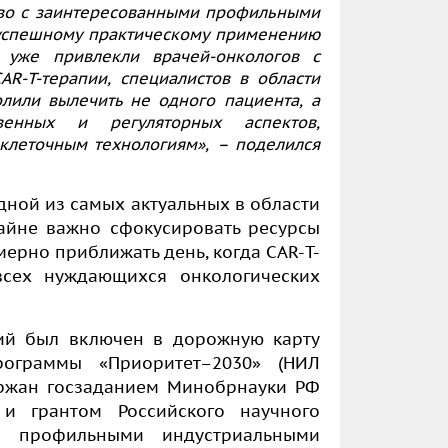
во с заинтересованными профильными
успешному практическому применению
 уже привлекли врачей-онкологов с
CAR
-
T-
терапии, специалистов в области
лили вылечить не одного пациента, а
венных и регуляторных аспектов,
клеточным технологиям»,
– поделился
дной из самых актуальных в области
райне важно сфокусировать ресурсы
мерно приближать день, когда
CAR-
T-
всех нуждающихся онкологических
ий был включен в дорожную карту
ограммы «Приоритет
–
2030» (НИЛ
ержан госзаданием Минобрнауки РФ
 и грантом Российского научного
с профильными индустриальными