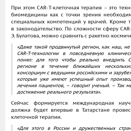
При этом
CAR
-
T-
клеточная терапия
–
э
то тех
биомедицины как с точки зрения необходим
специальных компетенций у врачей. Кроме т
в законодательство. По сложности сферу
CAR
Э. Булатова
, можно сравнить с ракетно-космич
«Даже такой продвинутый регион, как наш, не
CAR
-
T-
технологии в повседневную клиничес
понял: для того чтобы реально внедрить
C
регионе в течение ближайших нескольки
консорциум с ведущими российскими и зарубе
которые уже имеют успешный опыт произво
лечения пациентов,
– говорит ученый. –
Так м
достижение реального результата».
Сейчас формируется международная научн
должна будет впервые в Татарстане пров
клеточной терапии.
«Для этого в России и дружественных стра