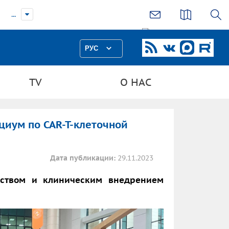
...
РУС
TV
О НАС
иум по CAR-T-клеточной
Дата публикации:
29.11.2023
одством и клиническим внедрением