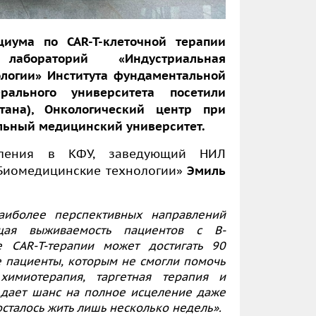
иума по CAR-T-клеточной терапии
 лабораторий «Индустриальная
логии» Института фундаментальной
ального университета посетили
стана
), Онкологический центр при
льный медицинский университет.
вления в КФУ, заведующий НИЛ
Биомедицинские технологии»
Эмиль
аиболее перспективных направлений
бщая выживаемость пациентов с В-
ле
CAR
-
T-
терапии может достигать 90
 пациенты, которым не смогли помочь
имиотерапия, таргетная терапия и
 дает шанс на полное исцеление даже
сталось жить лишь несколько недель».