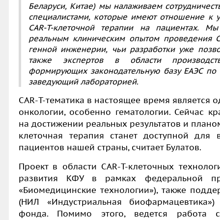
Беларуси, Китае)
мы налаживаем сотрудничест
специалистами, которые имеют отношение к 
CAR
-
T-
клеточной терапии на пациентах. Мы
реальным клиническим опытом проведения
генной инженерии, чьи разработки уже позво
также экспертов в области производст
формирующих законодательную базу ЕАЭС по 
заведующий лабораторией.
CAR
-
T-
тематика в настоящее время является о
онкологии, особенно гематологии. Сейчас к
на достижении реальных результатов и плано
клеточная терапия станет доступной для 
пациентов нашей страны, считает Булатов.
Проект в области
CAR
-
T-
клеточных технолог
развития КФУ в рамках федеральной пр
«Биомедицинские технологии»), также подд
(НИЛ «Индустриальная биофармацевтика»)
фонда. Помимо этого, ведется работа 