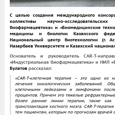
С целью создания международного консорц
коллективы научно-исследовательских
биофармацевтика» и
«
Биомедицинские техно
медицины и биологии Казанского федер
Национальный центр биотехнологии (
г. А
Назарбаев Университете и Казахский национа
Основатель и руководитель
CAR
-
T-
напра
«
Индустриальная биофармацевтика» и НИЛ «
Булатов
рассказал:
«
CAR
-
T-
клеточная терапия
–
это одно из н
лечения онкологических заболеваний. О
клеточными лейкозами и лимфомами пос
процентов. Причем это тяжелые рефрактерные
более ранние линии терапии, такие как х
трансплантация костного мозга.
CAR
-
T-
терапия
тем пациентам, которым по прогнозам врачей о