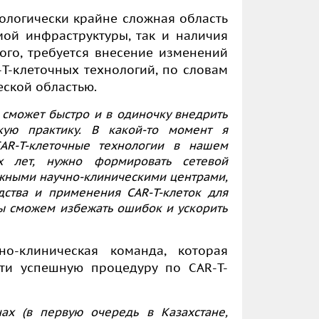
нологически крайне сложная область
ой инфраструктуры, так и наличия
ого, требуется внесение изменений
-
T-
клеточных технологий, по словам
еской областью.
 сможет быстро и в одиночку внедрить
кую практику. В какой-то момент я
AR
-
T-
клеточные технологии в нашем
х лет, нужно формировать сетевой
жными научно-клиническими центрами,
дства и применения
CAR
-
T-
клеток для
ы сможем избежать ошибок и ускорить
о-клиническая команда, которая
ести успешную процедуру по
CAR
-
T-
нах
(в первую очередь в Казахстане,