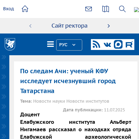
основному
Вход
содержанию
Сайт ректора
Абиту
РУС
По следам Ачи: ученый КФУ
исследует исчезнувший город
Татарстана
Тема:
Новости науки Новости институтов
Дата публикации:
11.07.2025
Доцент
Елабужского института Альберт
Нигамаев рассказал о находках отряда
Елабужской археологической