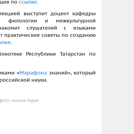
ация по
ссылке
.
екцией выступит доцент кафедры
та филологии и межкультурной
акомит слушателей с языками
ст практические советы по созданию
ылке
.
лиотеке Республики Татарстан по
иками «
Марафона
знаний», который
российской науки.
фото: Амина Мурат