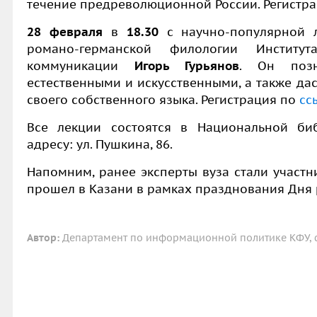
течение предреволюционной России. Регистр
28 февраля
в
18.30
с научно-популярной л
романо-германской филологии Институ
коммуникации
Игорь Гурьянов
. Он позн
естественными и искусственными, а также да
своего собственного языка. Регистрация по
сс
Все лекции состоятся в Национальной биб
адресу: ул. Пушкина, 86.
Напомним, ранее эксперты вуза стали участн
прошел в Казани в рамках празднования Дня 
Автор:
Департамент по информационной политике КФУ, 