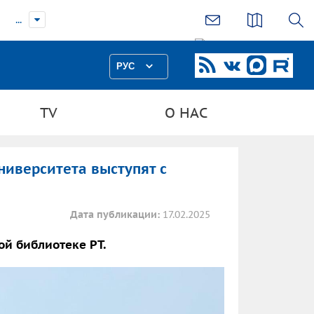
...
РУС
TV
О НАС
ниверситета выступят с
Дата публикации:
17.02.2025
й библиотеке РТ.