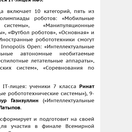
а включает 10 категорий, пять из
олимпиады роботов: «Мобильные
 системы», «Манипуляционные
», «Футбол роботов», «Основная» и
Иностранные робототехники смогут
Innopolis Open: «Интеллектуальные
альные автономные необитаемые
спилотные летательные аппараты»,
еских систем», «Соревнования по
я
IT
-лицея: ученики 7 класса
Ринат
е робототехнические системы»), 9-
мур Газизуллин
(«Интеллектуальные
Латыпов
.
сформирует и подготовит на своей
для участия в финале Всемирной