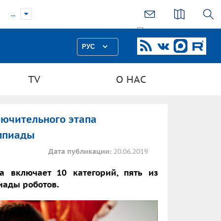
...
РУС
TV
О НАС
лючительного этапа
мпиады
Дата публикации:
20.06.2019
а включает 10 категорий, пять из
иады роботов.