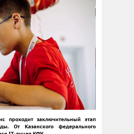
ис проходит заключительный этап
ады. От Казанского федерального
еся
IT
-лицея КФУ.