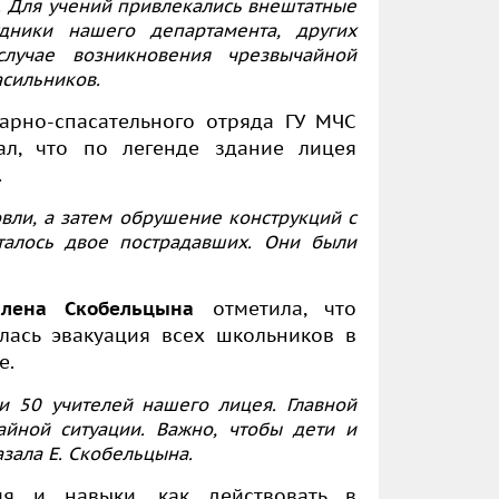
а. Для учений привлекались внештатные
дники нашего департамента, других
случае возникновения чрезвычайной
асильников.
арно-спасательного отряда ГУ МЧС
зал, что по легенде здание лицея
.
овли, а затем обрушение конструкций с
сталось двое пострадавших. Они были
Елена Скобельцына
отметила, что
лась эвакуация всех школьников в
е.
и 50 учителей нашего лицея. Главной
айной ситуации. Важно, чтобы дети и
азала
Е. Скобельцына
.
я и навыки, как действовать в