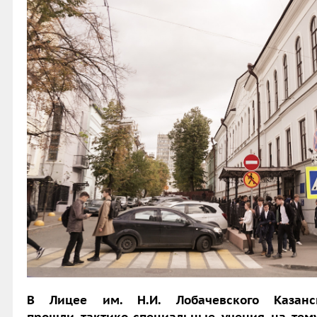
В Лицее им. Н.И. Лобачевского Казанск
прошли тактико-специальные учения на тему