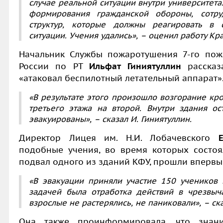
случае реальной ситуации внутри университет
формирования гражданской обороны, сотру
структур, которые должны реагировать в 
ситуации. Учения удались», – оценил работу Кр
Начальник Службы пожаротушения 7-го пож
России по РТ
Ильфат Гиниятуллин
расска
«атаковал беспилотный летательный аппарат»
«В результате этого произошло возгорание кр
третьего этажа на второй. Внутри здания о
эвакуированы», – сказал
И. Гиниятуллин
.
Директор Лицея им. Н.И. Лобачевского
подобные учения, во время которых состоя
подвал одного из зданий КФУ, прошли впервы
«В эвакуации приняли участие 150 учеников 
задачей была отработка действий в чрезвыч
взрослые не растерялись, не паниковали», – ск
Она также проинформировала, что знани