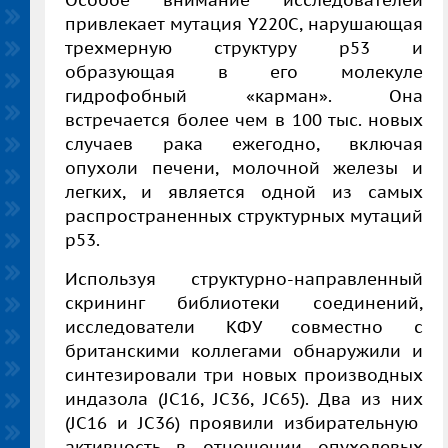
Особое внимание исследователей
привлекает мутация Y220C, нарушающая
тр
е
хмерную структуру p53 и
образующая в его молекуле
гидрофобный «карман». Она
встречается более чем в 100
тыс.
новых
случаев рака ежегодно, включая
опухоли печени, молочной железы и
л
е
гких, и является одной из самых
распростран
е
нных структурных мутаций
p53.
Используя структурно-направленный
скрининг библиотеки соединений,
исследователи КФУ совместно с
британскими коллегами обнаружили и
синтезировали три новых производных
индазола (JC16, JC36, JC65). Дв
а
из них
(
JC16 и JC36
)
проявили избирательную
активность в отношении опухолевых