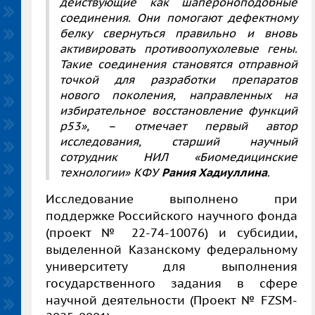
действующие как шапероноподобные
соединения
.
О
ни помогают дефектному
белку свернуться правильно и вновь
активировать противоопухолевые гены.
Такие соединения становятся отправной
точкой для разработки препаратов
нового поколения, направленных на
избирательное восстановление функций
p53
»,
–
отмечает
первый автор
исследования, старший научный
сотрудник НИЛ «Биомедицинские
технологии» КФУ
Рания Хадиуллина
.
Исследование выполнено при
поддержке Российского научного фонда
(проект № 22-74-10076)
и
субсидии,
выделенной Казанскому федеральному
университету для выполнения
государственного задания в сфере
научной деятельности (Проект №
FZSM
-