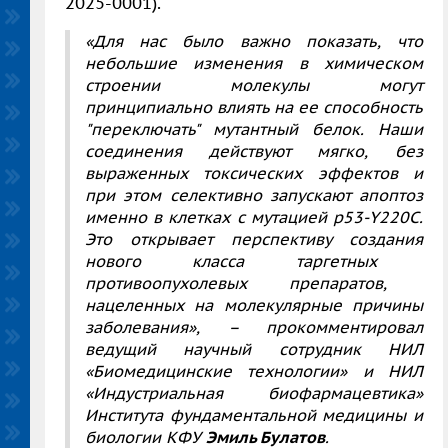
2025-0001)
.
«
Для нас было важно показать, что
небольшие изменения в химическом
строении молекулы могут
принципиально влиять на е
е
способность
"переключать" мутантный белок. Наши
соединения действуют мягко, без
выраженных токсических эффектов и
при этом
селективно
запускают апоптоз
именно
в клетках с мутацией p53-Y220C.
Это открывает перспективу создания
нового класса
таргетных
противоопухолевых
препаратов
,
нацеленных на молекулярн
ые
причин
ы
заболевания
»,
–
прокомментировал
ведущий научный сотрудник НИЛ
«Биомедицинские технологии» и НИЛ
«Индустриальная биофармацевтика»
Института фундаментальной медицины и
биологии КФУ
Эмиль Булатов
.