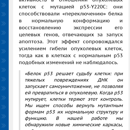
клеток с мутацией p53-Y220C: они
способствовали «
переключению» белка
в нормальную конформацию и
восстановлению экспрессии его
целевых генов, отвечающих за запуск
апоптоза. Этот эффект сопровождался
усилением гибели опухолевых клеток,
тогда как в клетках с нормальным p53
подобных изменений не наблюдалось.
«
Белок p53 решает судьбу клетки: при
тяж
е
лых повреждениях ДНК он
запускает самоуничтожение, не позволяя
ей превратиться в опухолевую. Когда p53
мутирует, клетки теряют этот контроль.
Мы ищем способы вернуть мутантным
формам p53 их нормальную структуру и
функцию.
В нашей работе мы
обнаружили новые химические каркасы,