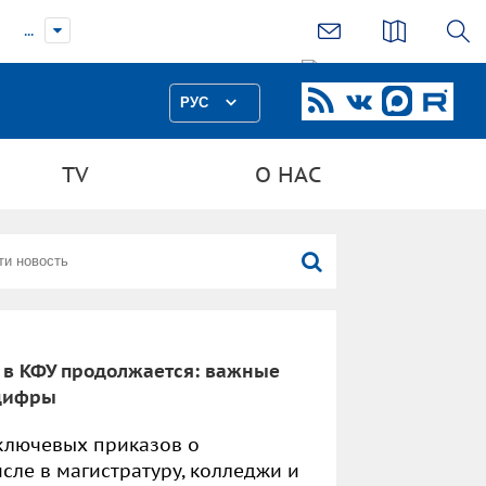
...
РУС
TV
О НАС
в КФУ продолжается: важные
 цифры
ключевых приказов о
исле в магистратуру, колледжи и