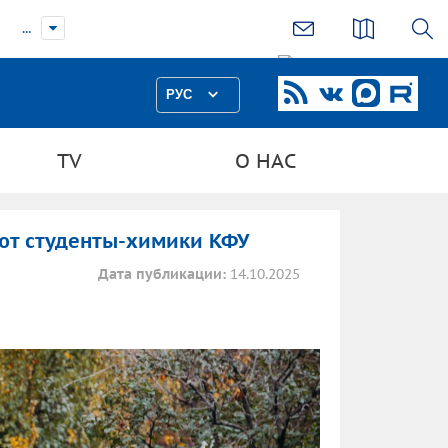
...
РУС
TV
О НАС
ают студенты-химики КФУ
Дата публикации:
14.10.2025