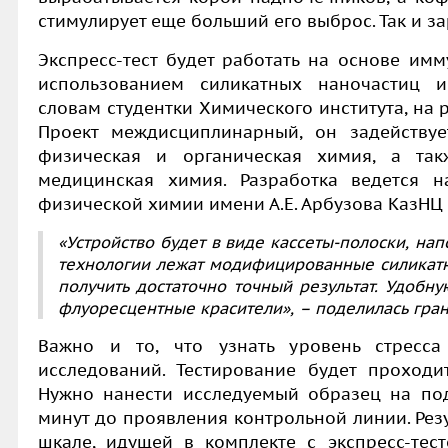
стимулирует еще больший его выброс. Так и за
Экспресс-тест будет работать на основе им
использованием силикатных наночастиц и
словам студентки Химического института, на 
Проект междисциплинарный, он задействует
физическая и органическая химия, а так
медицинская химия. Разработка ведется н
физической химии имени А.Е. Арбузова КазНЦ 
«Устройство будет в виде кассеты-полоски, на
технологии лежат модифицированные силикат
получить достаточно точный результат. Удобн
флуоресцентные красители», – поделилась гран
Важно и то, что узнать уровень стресс
исследований. Тестирование будет проходи
Нужно нанести исследуемый образец на по
минут до проявления контрольной линии. Рез
шкале, идущей в комплекте с экспресс-тес