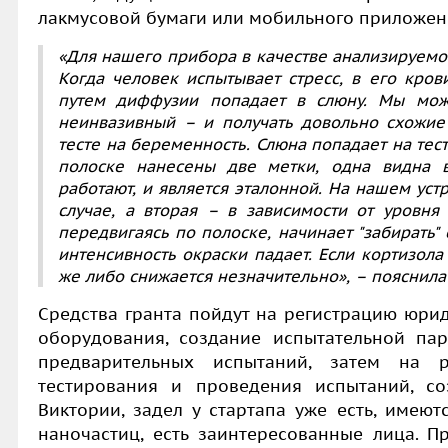
лакмусовой бумаги или мобильного приложен
«Для нашего прибора в качестве анализируемо
Когда человек испытывает стресс, в его кров
путем диффузии попадает в слюну. Мы мож
неинвазивный – и получать довольно схожие 
тесте на беременность. Слюна попадает на тест-
полоске нанесены две метки, одна видна вс
работают, и является эталонной. На нашем уст
случае, а вторая – в зависимости от уровня 
передвигаясь по полоске, начинает "забирать" 
интенсивность окраски падает. Если кортизола 
же либо снижается незначительно», – пояснила
Средства гранта пойдут на регистрацию юрид
оборудования, создание испытательной пар
предварительных испытаний, затем на р
тестирования и проведения испытаний, со
Виктории, задел у стартапа уже есть, имеют
наночастиц, есть заинтересованные лица. П