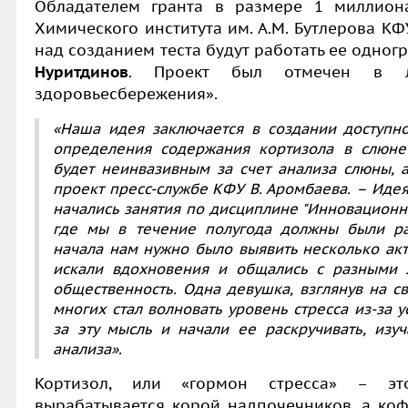
Обладателем гранта в размере 1 миллиона
Химического института им. А.М. Бутлерова К
над созданием теста будут работать ее одно
Нуритдинов
. Проект был отмечен в л
здоровьесбережения».
«Наша идея заключается в создании доступн
определения содержания кортизола в слюне 
будет неинвазивным за счет анализа слюны, 
проект пресс-службе КФУ В. Аромбаева. – Идея 
начались занятия по дисциплине "Инновационн
где мы в течение полугода должны были ра
начала нам нужно было выявить несколько ак
искали вдохновения и общались с разными л
общественность. Одна девушка, взглянув на св
многих стал волновать уровень стресса из-за
за эту мысль и начали ее раскручивать, из
анализа».
Кортизол, или «гормон стресса» – эт
вырабатывается корой надпочечников, а ко