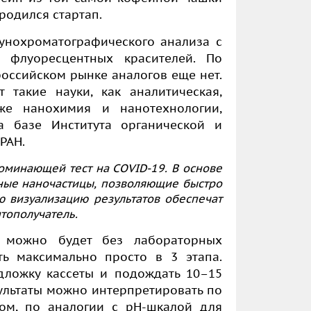
родился стартап.
мунохроматографического анализа с
 флуоресцентных красителей. По
российском рынке аналогов еще нет.
 такие науки, как аналитическая,
же нанохимия и нанотехнологии,
а базе Института органической и
РАН.
поминающей тест на COVID-19. В основе
ные наночастицы, позволяющие быстро
ую визуализацию результатов обеспечат
тополучатель.
а можно будет без лабораторных
ть максимально просто в 3 этапа.
дложку кассеты и подождать 10–15
ультаты можно интерпретировать по
том, по аналогии с pH-шкалой для