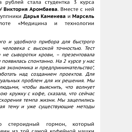
 рублей стала студентка 3 курса
ФУ
Виктория Аромбаева
. Вместе с ней
группники
Дарья Каменева
и
Марсель
оте «Медицина и технологии
ого и удобного прибора для быстрого
человека с высокой точностью. Тест
а не сыворотки крови, – презентовала
появилась спонтанно. На 2 курсе у нас
ая экономика и предпринимательство",
ботать над созданием проектов. Для
туальных проблем для их решения. Мы
юдьми, чтобы выяснить, что волнует
ою кружку с кофе, сказала, что сейчас
 ускорения темпа жизни. Мы зацепились
учая тему и уже существующие методы
о стероидный гормон, который
феин из той самой кофейной чашки