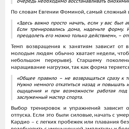
очередь необходимо восстанавливать биохими
По словам Евгении Фоминой, самый сложный 
«Здесь важно просто начать, если у вас был а
Если тренировались дома, наденьте форму. 
преодолеть его можно только действием»,
– от
Темп возвращения к занятиям зависит от в
молодым людям обычно хватает недели, чтоб
небольшом перерыве). Старшему поколен
наращивание нагрузки, так как форма теряетс
«Общее правило – не возвращаться сразу к то
Нужно немного откатиться назад и повышать и
ощущения и при возможности работая под
заслуженный мастер спорта.
Выбор тренировок и упражнений зависит о
отпуска. Если это были силовые, начать с уме
Кардио – с легких пробежек или плавания без
возобновить с уменьшенной амплитуды и бол