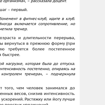
ю организма»,
– рассказала доцент.
шаг – первый.
бонемент в фитнес-клуб, идите в клуб.
Иногда включается сопротивление, но
метила тренер.
озраста и длительности перерыва,
ы вернуться в прежнюю форму (при
ию требуется более постепенное
я быстрее.
й нагрузке, которая была до отпуска.
нтенсивность постепенно, опираясь на
 контролем тренера»,
– подчеркнула
т того, чем человек занимался до
ренных весов, снизив интенсивность.
 ускорений. Растяжку или йогу лучше
ее простых упражнений.