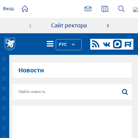
основному
Вход
содержанию
Сайт ректора
Абиту
РУС
Новости