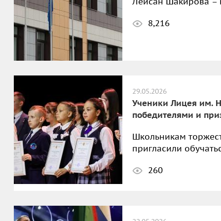
Лейсан Шакирова – 
8,216
29.05.2026
Ученики Лицея им. Н
победителями и пр
Школьникам торжест
пригласили обучатьс
260