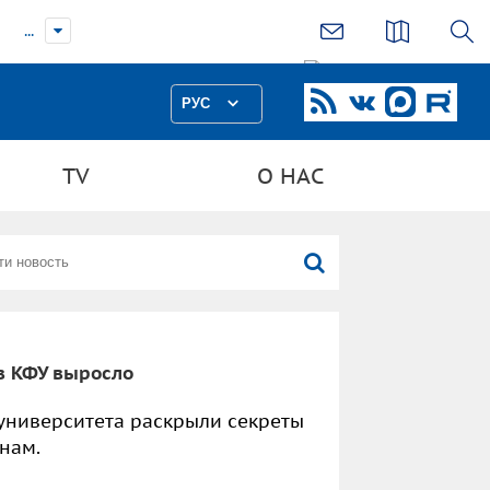
...
РУС
TV
О НАС
в КФУ выросло
университета раскрыли секреты
нам.