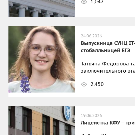
1,042
24.06.2026
Выпускница СУНЦ IT
стобалльницей ЕГЭ
Татьяна Федорова т
заключительного эт
2,450
19.06.2026
Лицеистка КФУ – тр