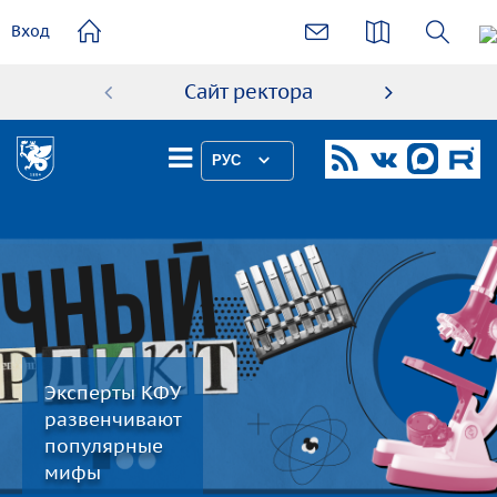
основному
Вход
содержанию
Сайт ректора
Абиту
РУС
Эксперты КФУ
развенчивают
популярные
мифы