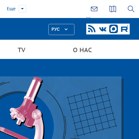
Еще
РУС
TV
О НАС