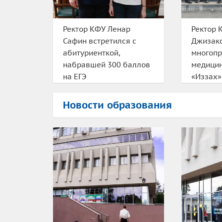
Ректор КФУ Ленар
Ректор 
Сафин встретился с
Джизакс
абитуриенткой,
многоп
набравшей 300 баллов
медицин
на ЕГЭ
«Иззах»
Новости образования