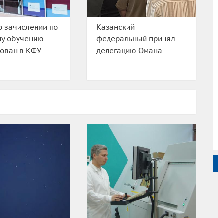
о зачислении по
Казанский
му обучению
федеральный принял
ован в КФУ
делегацию Омана