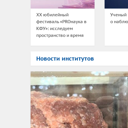
XX юбилейный
Ученый 
фестиваль «PROнаука в
о набл
КФУ»: исследуем
пространство и время
Новости институтов