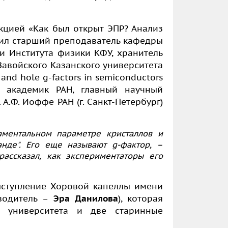
кцией «Как был открыт ЭПР? Анализ
ил старший преподаватель кафедры
и Института физики КФУ, хранитель
Завойского Казанского университета
 and hole g-factors in semiconductors
л академик РАН, главный научный
.
А.Ф. Иоффе
РАН (г. Санкт-Петербург)
ментальном параметре кристаллов и
анде". Его еще называют g-фактор, –
рассказал, как экспериментаторы его
ыступление Хоровой капеллы имени
водитель –
Эра Данилова
), которая
о университета и две старинные