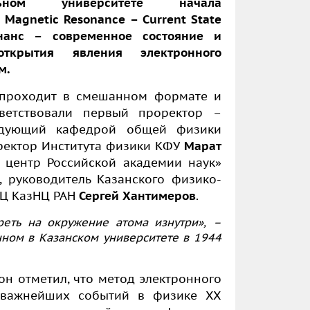
ном университете начала
я
Magnetic
Resonance
–
Current
State
нанс – современное состояние и
открытия явления электронного
м.
е проходит в смешанном формате и
ветствовали первый проректор –
ведующий кафедрой общей физики
ректор Института физики КФУ
Марат
 центр Российской академии наук»
, руководитель Казанского физико-
ФИЦ КазНЦ РАН
Сергей Хантимеров
.
реть на окружение атома изнутри», –
нном в Казанском университете в 1944
н отметил, что метод электронного
 важнейших событий в физике XX