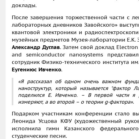
доклады.
После завершения торжественной части с ле
лабораторных дневников Завойского» выступ
квантовой электроники и радиоспектроскопи
музейных предметов Музея-лаборатории Е.К. 
Александр Дуглав
. Затем свой доклад Electron
and semiconductor nanosystems представи
сотрудник Физико-технического института им
Еугениюс Ивченко
.
«Я рассказал об одном очень важном фунда
наноструктур, который называется "фактор Л
поделился Е. Ивченко. – В первой части я 
измеряют, а во второй – о теории g-фактора».
Подарком участникам конференции стало в
Леонида Усцова КФУ (художественный руко
исполнила гимн Казанского федеральног
студенческие песни.