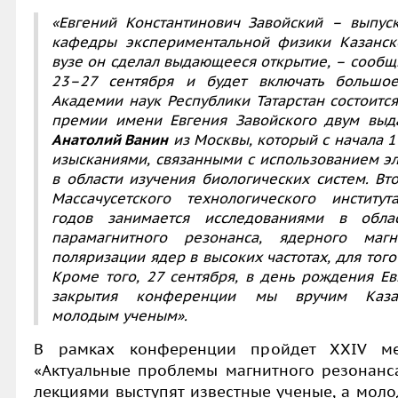
«Евгений Константинович Завойский – выпуск
кафедры экспериментальной физики Казанск
вузе он сделал выдающееся открытие, – сооб
23–27 сентября и будет включать большое
Академии наук Республики Татарстан состоит
премии имени Евгения Завойского двум выд
Анатолий Ванин
из Москвы, который с начала 1
изысканиями, связанными с использованием э
в области изучения биологических систем. Вт
Массачусетского технологического инстит
годов занимается исследованиями в облас
парамагнитного резонанса, ядерного маг
поляризации ядер в высоких частотах, для того
Кроме того, 27 сентября, в день рождения Е
закрытия конференции мы вручим Каза
молодым ученым».
В рамках конференции пройдет ХХIV ме
«Актуальные проблемы магнитного резонанса
лекциями выступят известные ученые, а моло