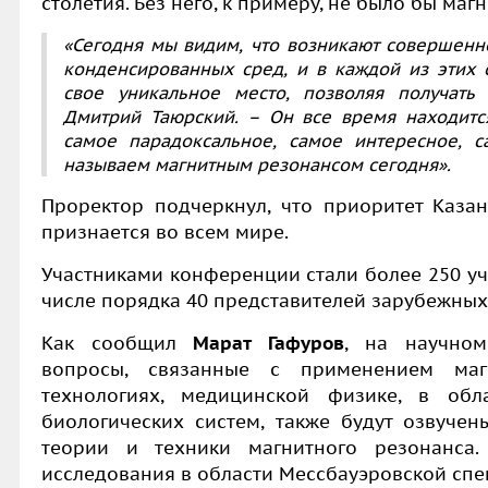
столетия. Без него, к примеру, не было бы ма
«Сегодня мы видим, что возникают совершенн
конденсированных сред, и в каждой из этих 
свое уникальное место, позволяя получать
Дмитрий Таюрский. – Он все время находится
самое парадоксальное, самое интересное, 
называем магнитным резонансом сегодня».
Проректор подчеркнул, что приоритет Каза
признается во всем мире.
Участниками конференции стали более 250 уче
числе порядка 40 представителей зарубежных
Как сообщил
Марат Гафуров
,
на научном
вопросы, связанные с применением маг
технологиях, медицинской физике, в обл
биологических систем, также будут озвуче
теории и техники магнитного резонанса.
исследования в области Мессбауэровской спе