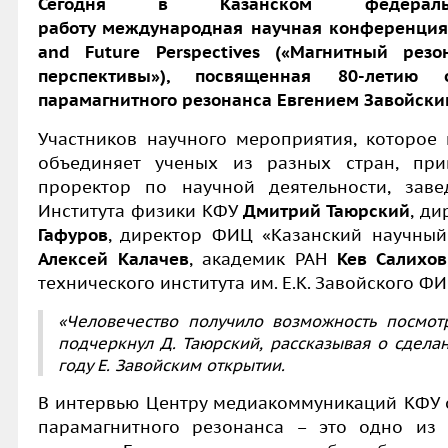
Сегодня в Казанском федераль
работу международная научная конференци
and
Future
Perspectives
(«
Магнитный резо
перспективы»), посвященная 80-летию 
парамагнитного резонанса Евгением Завойски
Участников научного мероприятия, которо
объединяет ученых из разных стран, при
проректор по научной деятельности, за
Института физики КФУ
Дмитрий Таюрский
,
ди
Гафуров
, директор ФИЦ «Казанский научный
Алексей
Калачев
,
академик РАН
Кев Салихов
технического института им. Е.К. Завойского 
«Человечество получило возможность посмот
подчеркнул
Д. Таюрский
, рассказывая о сдела
году
Е. Завойским
открытии.
В интервью Центру медиакоммуникаций КФУ о
парамагнитного резонанса – это одно из