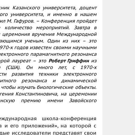
ник Казанского университета, доцент
ого университета, и именно в нашем
щил
М. Гафуров
. – Конференция пройдет
 количество мероприятий. Завтра в
ся церемония вручения Международной
ающимся ученым. Один из них – это
970-х годов известен своими научными
лектронного парамагнитного резонанса
орой лауреат – это
Роберт Гриффин
из
ута (США). Он много лет, с 1970-х
ти развития техники электронного
нитного резонанса и динамической
 чтобы изучать биологические объекты.
вгения Константиновича, на церемонии
нскую премию имени Завойского
ждународная школа-конференция
 и его приложений», на которой с
дые исследователи представят свои