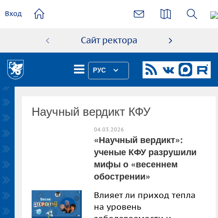
основному
Вход
содержанию
Сайт ректора
Абиту
РУС
Научный вердикт КФУ
04.03.2026
«Научный вердикт»:
ученые КФУ разрушили
мифы о «весеннем
обострении»
Влияет ли приход тепла
на уровень