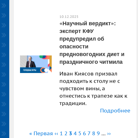
10.12.2025
«Научный вердикт»:
эксперт КФУ
предупредил об
опасности
предновогодних диет и
праздничного читмила
Иван Киясов призвал
подходить к столу не с
чувством вины, а
отнестись к трапезе как к
традиции.
Подробнее
Нумерация
Первая
« Первая
←
‹‹
Страница
1
Страница
2
Текущая
3
Страница
4
Страница
5
Страница
6
Страница
7
Страница
8
Страница
9
…
Следующая
››