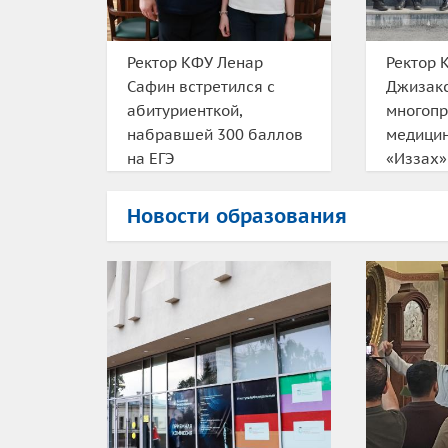
Ректор КФУ Ленар
Ректор 
Сафин встретился с
Джизакс
абитуриенткой,
многоп
набравшей 300 баллов
медицин
на ЕГЭ
«Иззах»
Новости образования