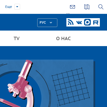
Еще
РУС
TV
О НАС