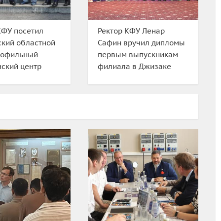
КФУ посетил
Ректор КФУ Ленар
кий областной
Сафин вручил дипломы
рофильный
первым выпускникам
ский центр
филиала в Джизаке