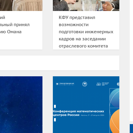
ий
КФУ представил
льный принял
возможности
цию Омана
подготовки инженерных
кадров на заседании
отраслевого комитета
«Вакуумное
машиностроение»