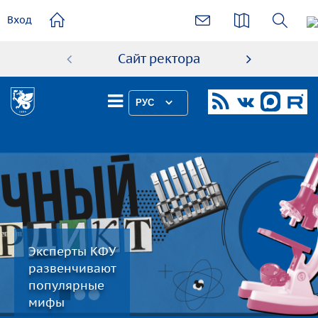
основному
Вход
содержанию
Сайт ректора
Абиту
РУС
Эксперты КФУ
развенчивают
популярные
мифы