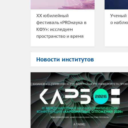
XX юбилейный
Ученый 
фестиваль «PROнаука в
о набл
КФУ»: исследуем
пространство и время
Новости институтов