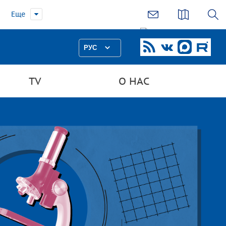
Еще
РУС
TV
О НАС