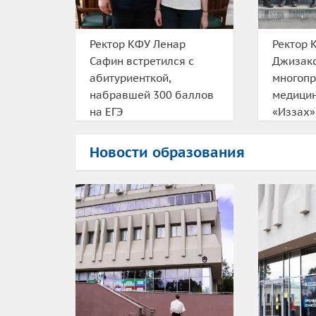
Ректор КФУ Ленар
Ректор 
Сафин встретился с
Джизакс
абитуриенткой,
многоп
набравшей 300 баллов
медицин
на ЕГЭ
«Иззах»
Новости образования