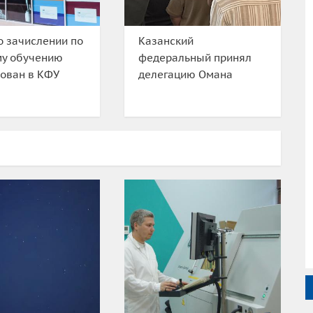
о зачислении по
Казанский
му обучению
федеральный принял
ован в КФУ
делегацию Омана