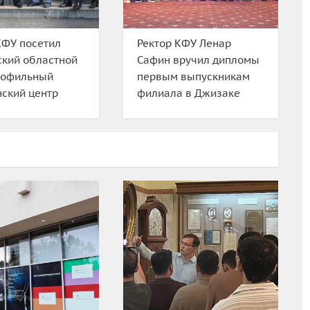
КФУ посетил
Ректор КФУ Ленар
кий областной
Сафин вручил дипломы
рофильный
первым выпускникам
ский центр
филиала в Джизаке