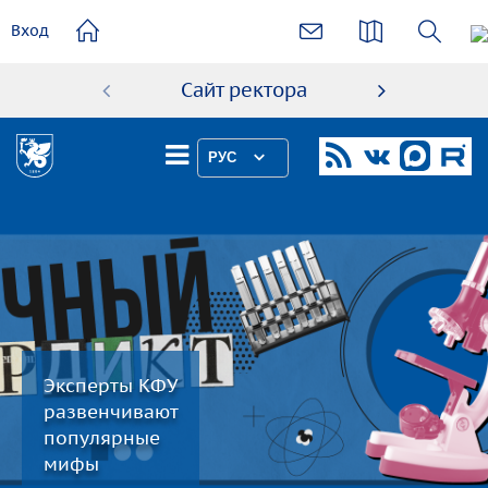
основному
Вход
содержанию
Сайт ректора
Абиту
РУС
Эксперты КФУ
развенчивают
популярные
мифы