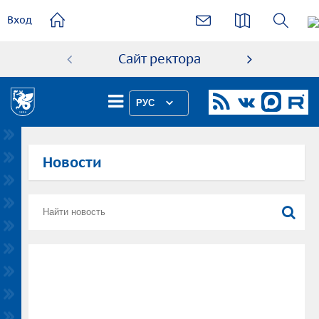
основному
Вход
содержанию
Сайт ректора
Абиту
РУС
Новости