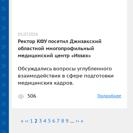
01.07.2026
Ректор КФУ посетил Джизакский
областной многопрофильный
медицинский центр «Иззах»
Обсуждались вопросы углубленного
взаимодействия в сфере подготовки
медицинских кадров.
506
Подробнее
Нумерация
Первая
«
←
‹‹
Страница
1
Текущая
2
Страница
3
Страница
4
Страница
5
Страница
6
Страница
7
Страница
8
Страница
9
…
Следующая
››
Последняя
»
страниц
страница
страница
страница
страница