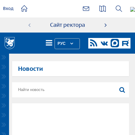
основному
Вход
содержанию
Сайт ректора
Абиту
РУС
Новости