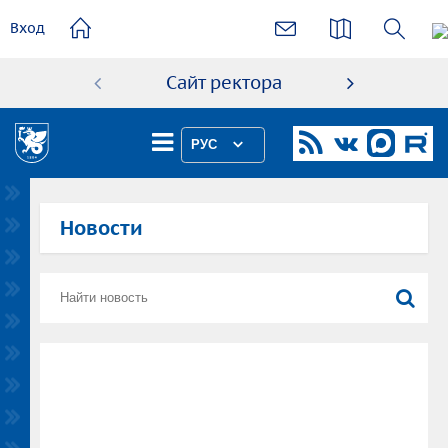
основному
Вход
содержанию
Сайт ректора
Абиту
РУС
Новости