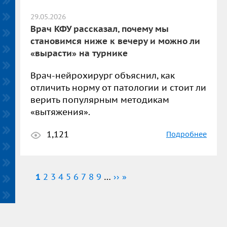
29.05.2026
Врач КФУ рассказал, почему мы
становимся ниже к вечеру и можно ли
«вырасти» на турнике
Врач-нейрохирург объяснил, как
отличить норму от патологии и стоит ли
верить популярным методикам
«вытяжения».
1,121
Подробнее
Нумерация
Текущая
1
Страница
2
Страница
3
Страница
4
Страница
5
Страница
6
Страница
7
Страница
8
Страница
9
…
Следующая
››
Последняя
»
страниц
страница
страница
страница